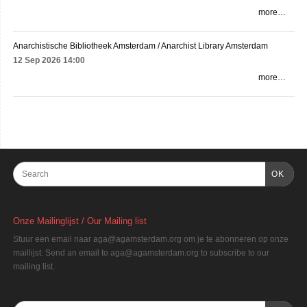
more…
Anarchistische Bibliotheek Amsterdam / Anarchist Library Amsterdam
12 Sep 2026
14:00
more…
OK
Onze Mailinglijst / Our Mailing list
Stuur een email naar aga@agamsterdam.org om je te abonneren op onze
maillijst. Send an email to aga@agamsterdam.org to subscribe to our
mailing list.