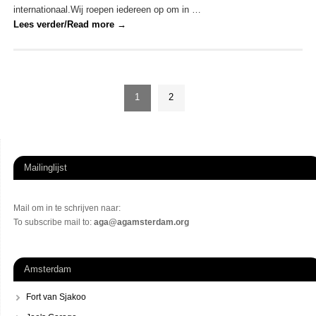
internationaal.Wij roepen iedereen op om in …
Lees verder/Read more
→
1
2
Mailinglijst
Mail om in te schrijven naar:
To subscribe mail to:
aga@agamsterdam.org
Amsterdam
Fort van Sjakoo