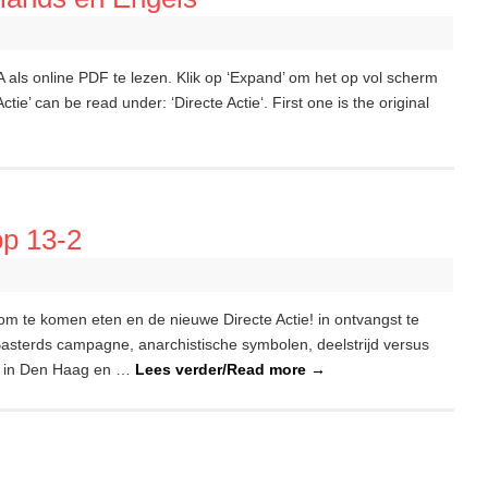
A als online PDF te lezen. Klik op ‘Expand’ om het op vol scherm
ctie’ can be read under: ‘Directe Actie‘. First one is the original
op 13-2
 om te komen eten en de nieuwe Directe Actie! in ontvangst te
Basterds campagne, anarchistische symbolen, deelstrijd versus
rd in Den Haag en …
Lees verder/Read more
→