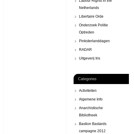
Labour Rights in the
Netherlands
Libertaire Orde
Onderzoek Politie
Optreden
Pinksterlanddagen
RADAR
Uitgeverij Iris
Categories
Activiteiten
Algemene Info
Anarchistische
Bibliotheek
Bastion Bastards
campagne 2012