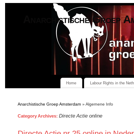
Anarchistische Groep A
Home
Labour Rights in the Net
Anarchistische Groep Amsterdam
» Algemene Info
Directe Actie online
Category Archives:
Directe Actie nr 25 online in Nede