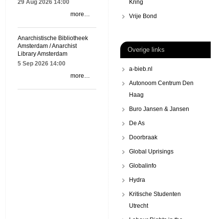
29 Aug 2026
14:00
Kring
more…
Vrije Bond
Anarchistische Bibliotheek
Amsterdam / Anarchist
Overige links
Library Amsterdam
5 Sep 2026
14:00
a-bieb.nl
more…
Autonoom Centrum Den
Haag
Buro Jansen & Jansen
De As
Doorbraak
Global Uprisings
Globalinfo
Hydra
Kritische Studenten
Utrecht