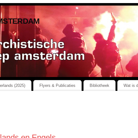
msterdam
herlands (2025)
Flyers & Publicaties
Bibliotheek
Wat is 
rlands en Engels