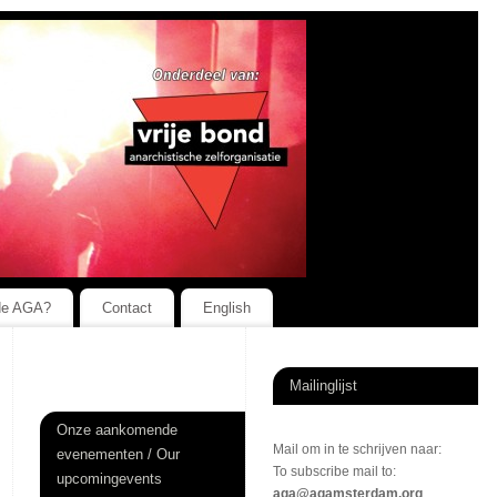
de AGA?
Contact
English
Mailinglijst
Onze aankomende
Mail om in te schrijven naar:
evenementen / Our
To subscribe mail to:
upcomingevents
aga@agamsterdam.org