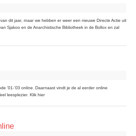
 van dit jaar, maar we hebben er weer een nieuwe Directe Actie uit
 van Sjakoo en de Anarchistische Bibliotheek in de Bollox en zal
ode ’01-’03 online. Daarnaast vindt je de al eerder online
l leesplezier. Klik hier
nline