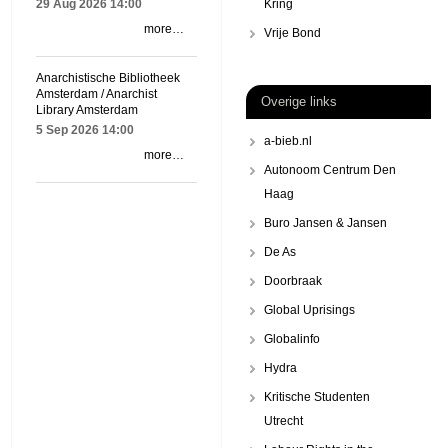
29 Aug 2026
14:00
Kring
more…
Vrije Bond
Anarchistische Bibliotheek
Amsterdam / Anarchist
Overige links
Library Amsterdam
5 Sep 2026
14:00
a-bieb.nl
more…
Autonoom Centrum Den
Haag
Buro Jansen & Jansen
De As
Doorbraak
Global Uprisings
Globalinfo
Hydra
Kritische Studenten
Utrecht