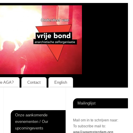
de AGA?
Contact
English
Mailinglijst
Onze aankomende
Mail om in te schrijven naar:
evenementen / Our
To subscribe mail to:
upcomingevents
aga@agamsterdam.org