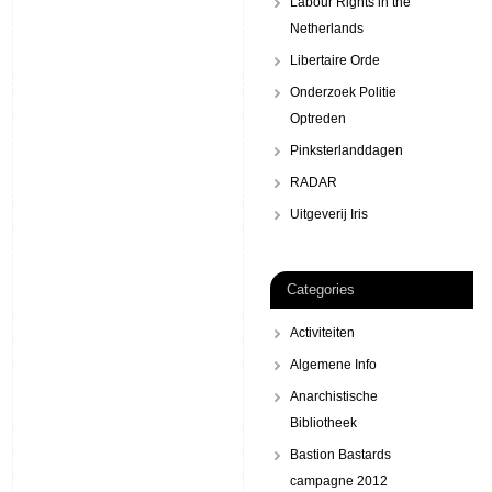
Labour Rights in the
Netherlands
Libertaire Orde
Onderzoek Politie
Optreden
Pinksterlanddagen
RADAR
Uitgeverij Iris
Categories
Activiteiten
Algemene Info
Anarchistische
Bibliotheek
Bastion Bastards
campagne 2012