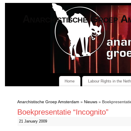
Anarchistische Groep A
Home
Labour Rights in the Net
Anarchistische Groep Amsterdam
»
Nieuws
» Boekpresentatie
Boekpresentatie “Incognito”
21 January 2009