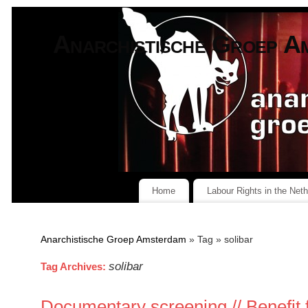
Anarchistische Groep A
Home
Labour Rights in the Net
Anarchistische Groep Amsterdam
» Tag » solibar
solibar
Tag Archives:
Documentary screening // Benefit f