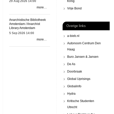
29 Aug 2026
14:00
Kring
more…
Vrije Bond
Anarchistische Bibliotheek
Amsterdam / Anarchist
Overige links
Library Amsterdam
5 Sep 2026
14:00
a-bieb.nl
more…
Autonoom Centrum Den
Haag
Buro Jansen & Jansen
De As
Doorbraak
Global Uprisings
Globalinfo
Hydra
Kritische Studenten
Utrecht