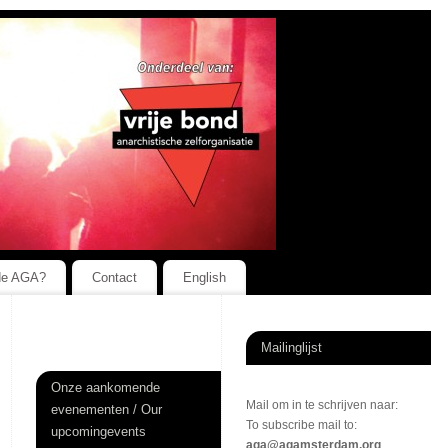
de AGA?
Contact
English
Mailinglijst
Onze aankomende
Mail om in te schrijven naar:
evenementen / Our
To subscribe mail to:
upcomingevents
aga@agamsterdam.org