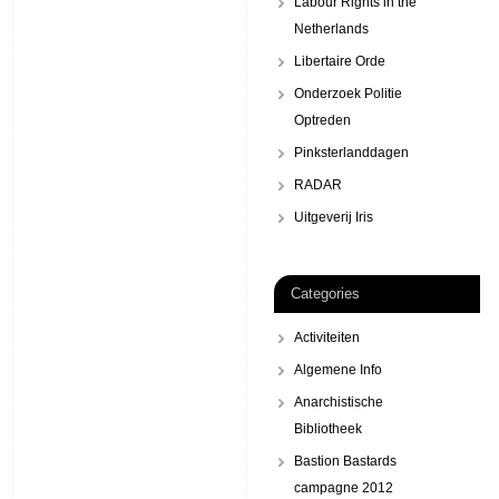
Labour Rights in the
Netherlands
Libertaire Orde
Onderzoek Politie
Optreden
Pinksterlanddagen
RADAR
Uitgeverij Iris
Categories
Activiteiten
Algemene Info
Anarchistische
Bibliotheek
Bastion Bastards
campagne 2012