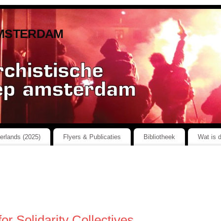
msterdam
herlands (2025)
Flyers & Publicaties
Bibliotheek
Wat is 
or Solidarity Collectives