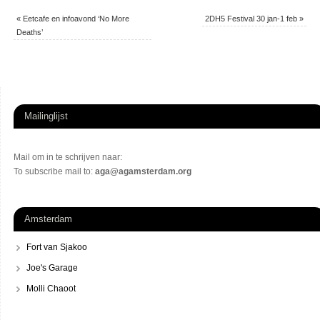
«
Eetcafe en infoavond ‘No More
2DH5 Festival 30 jan-1 feb
»
Deaths’
Mailinglijst
Mail om in te schrijven naar:
To subscribe mail to:
aga@agamsterdam.org
Amsterdam
Fort van Sjakoo
Joe's Garage
Molli Chaoot