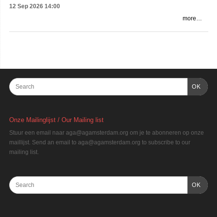
12 Sep 2026
14:00
more…
OK
Onze Mailinglijst / Our Mailing list
Stuur een email naar aga@agamsterdam.org om je te abonneren op onze
maillijst. Send an email to aga@agamsterdam.org to subscribe to our
mailing list.
OK