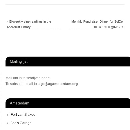
«
Bi-weekly zine readings in the
Monthly Fundraiser Dinner for SolCol
Anarchist Library
10.04 19:00 @MKZ
»
Mailinglijst
Mail om in te schrijven naar:
To subscribe mail to:
aga@agamsterdam.org
Amsterdam
Fort van Sjakoo
Joe's Garage