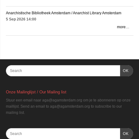
Anarchistische Bibliotheek Amsterdam / Anarchist Library Amsterdam
5 Sep 2026
14:00
more…
OK
Onze Mailinglijst / Our Mailing list
Stuur een email naar aga@agamsterdam.org om je te abonneren op onze
maillijst. Send an email to aga@agamsterdam.org to subscribe to our
mailing list.
OK