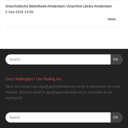
Anarchistische Bibliotheek Amsterdam / Anarchist Library Amsterdam
5 Sep 2026
14:00
more…
OK
Onze Mailinglijst / Our Mailing list
Stuur een email naar aga@agamsterdam.org om je te abonneren op onze
maillijst. Send an email to aga@agamsterdam.org to subscribe to our
mailing list.
OK