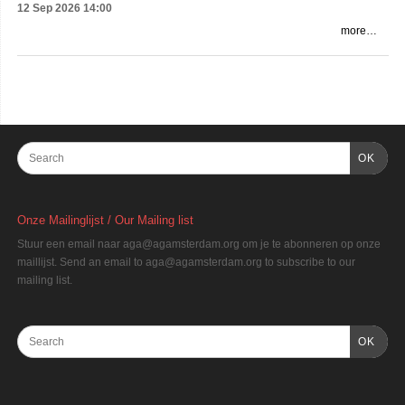
12 Sep 2026
14:00
more…
OK
Onze Mailinglijst / Our Mailing list
Stuur een email naar aga@agamsterdam.org om je te abonneren op onze
maillijst. Send an email to aga@agamsterdam.org to subscribe to our
mailing list.
OK